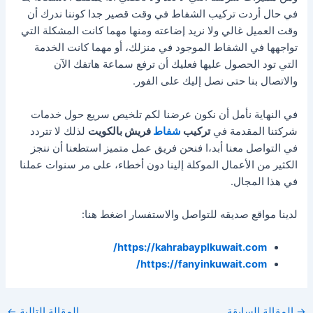
في حال أردت تركيب الشفاط في وقت قصير جدا كوننا ندرك أن
وقت العميل غالي ولا نريد إضاعته ومنها مهما كانت المشكلة التي
تواجهها في الشفاط الموجود في منزلك، أو مهما كانت الخدمة
التي تود الحصول عليها فعليك أن ترفع سماعة هاتفك الآن
والاتصال بنا حتى نصل إليك على الفور.
في النهاية نأمل أن نكون عرضنا لكم تلخيص سريع حول خدمات
شركتنا المقدمة في
تركيب
شفاط
فريش بالكويت
لذلك لا تتردد
في التواصل معنا أبد،ا فنحن فريق عمل متميز استطعنا أن ننجز
الكثير من الأعمال الموكلة إلينا دون أخطاء، على مر سنوات عملنا
في هذا المجال.
لدينا مواقع صديقه للتواصل والاستفسار اضغط هنا:
https://kahrabayplkuwait.com/
https://fanyinkuwait.com/
Post
→
المقالة السابقة
المقالة التالية
←