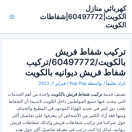
خطي
كهربائي منازل
لى
الكويت|60497772|شفاطات
لمحتوى
Main
الكويت
Menu
تركيب شفاط فريش
بالكويت/60497772/تركيب
شفاط فريش ديوانيه بالكويت
اترك تعليقاً
/ بواسطة
Pop Pop
/
فبراير 7, 2023
تصنف خدمة
تركيب شفاط فريش بالكويت
واحدة من أهم الخدمات
التي يبحث عنها جميع المواطنين داخل الكويت لاسيما أن الشفاط
يلعب دور كبير في تجديد الهواء الموجود في المطبخ والحمام،
ومنها فقد أراد الكثير من الأشخاص أن يتعرفوا على تفاصيل أكثر
حول شركتنا في تركيب شفاطات فريش وكذلك شفاطات فريش
ديوانيه، لذلك إذا كنت ترغب في معرفة تفاصيل أكثر حول هذه