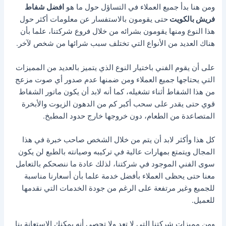
ومن هنا بدأ جميع العملاء في التساؤل حول ما هو
افضل شفاط
فريش بالكويت
حتى يقومون بالاستفسار عن معلومات أكثر حول
هذا النوع ومنها يقومون بشرائه من خلال فروع شركتنا، علما بأن
هناك العديد من الأنواع التي تختلف سبب شرائها من شخص لآخر.
على أن يقوم الفني باختيار النوع الذي يتميز بالعديد من المميزات
التي يحتاجها جميع العملاء ومن ضمنها عدم صدور أي صوت مزعج
من هذا الشفاط أثناء تشغيله، كما أنه لابد أن يكون ماتور الشفاط
قوي حتى يقدر على سحب أكبر كم من الدهون الزيوت والأبخرة
المتصاعدة من الطعام، دون خروجها خارج حدود المطبخ.
كل هذا وأكثر لابد أن يتم من خلال الشخص صاحب خبرة في هذا
المجال ويتمتع بمهارات عالية في تركيبه وصيانته بالطبع لن يكون
سوى الفني الموجود في شركتنا، لذلك عادة ما ننصحكم بالتعامل
معنا حتى يحظى العملاء بأفضل خدمة علما بأن أسعارنا مناسبة
للجميع وغير مرتفعة على الرغم من جودة الخدمات التي نقدمها
للعميل.
ومن مميزات شركتنا التي لا تعد ولا تحصي أنه يمكنك الاستعانة بنا