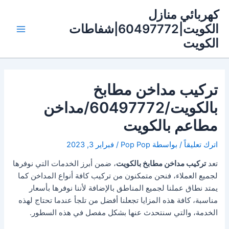
خطي
كهربائي منازل
لى
الكويت|60497772|شفاطات
لمحتوى
Main
الكويت
Menu
تركيب مداخن مطابخ
بالكويت/60497772/مداخن
مطاعم بالكويت
اترك تعليقاً
/ بواسطة
Pop Pop
/
فبراير 3, 2023
تعد
تركيب مداخن مطابخ بالكويت
، ضمن أبرز الخدمات التي نوفرها
لجميع العملاء، فنحن متمكنون من تركيب كافة أنواع المداخن كما
يمتد نطاق عملنا لجميع المناطق بالإضافة لأننا نوفرها بأسعار
مناسبة، كافة هذه المزايا تجعلنا أفضل من تلجأ عندما تحتاج لهذه
الخدمة، والتي سنتحدث عنها بشكل مفصل في هذه السطور.