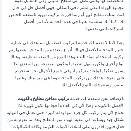
المخصصة لها والتي تصل إلى سطح المبنى وفي المقابل تقوم
بتجميع الهواء النقي لنشره في المكان، فهي أفضل حل في حال
كنت تمتلك مطبخ كبير أو ربما قررت تركيب تهوية للمطعم الخاص
بك، كما أنك ستعتمد علينا في هذه الخدمة لأننا من أفضل
الشركات التي تقدمها.
وهذا لأننا لا نقدم لك خدمة التركيب فقط، بل نساعدك في عملية
اختيار المدخنة الأفضل فهناك أنواع متعددة من المداخن بعضها يتم
تركيبه باستخدام مواد البناء وهذا النوع من الصعب تنظيفه، وهناك
أنواع أخرى ولكن يسهل تنظيفها وتكون مصنوعة من المعدن لذا
يسهل تفكيكها وإعادة تركيبها، وفي جميع الأحوال نحن سنحرص
على معرفة هدفك من تركيب المدخنة وما هي ميزانيتك وعليها
سنقرر وسنعرفك بالنوع الأفضل لك.
بالإضافة نحن سنقدم لك خدمة
تركيب مداخن مطابخ بالكويت
الأفضل بالكويت
،
وهذا لأن في العادة أحجامها تكون كبيرة لذا
تحتاج لأن يتم تركيب كل جزء منها بدقة كبيرة حتى تعمل في النهاية
بشكل جيد ويساعد في تنقية الهواء من المطبخ وهذا ما نقوم به من
خلال فنيين قادرون على امتلاك الأدوات اللازمة وكافة الكماليات