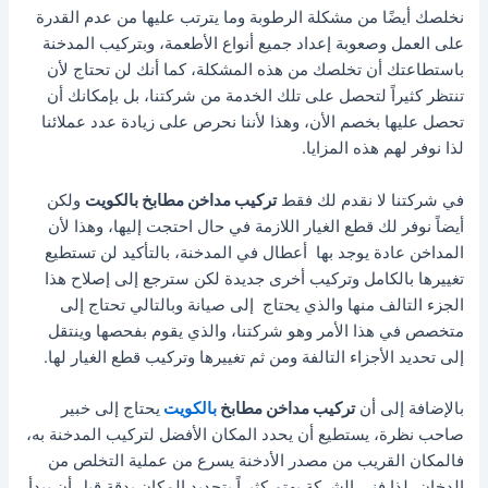
نخلصك أيضًا من مشكلة الرطوبة وما يترتب عليها من عدم القدرة
على العمل وصعوبة إعداد جميع أنواع الأطعمة، وبتركيب المدخنة
باستطاعتك أن تخلصك من هذه المشكلة، كما أنك لن تحتاج لأن
تنتظر كثيراً لتحصل على تلك الخدمة من شركتنا، بل بإمكانك أن
تحصل عليها بخصم الأن، وهذا لأننا نحرص على زيادة عدد عملائنا
لذا نوفر لهم هذه المزايا.
في شركتنا لا نقدم لك فقط
تركيب مداخن مطابخ بالكويت
ولكن
أيضاً نوفر لك قطع الغيار اللازمة في حال احتجت إليها، وهذا لأن
المداخن عادة يوجد بها أعطال في المدخنة، بالتأكيد لن تستطيع
تغييرها بالكامل وتركيب أخرى جديدة لكن سترجع إلى إصلاح هذا
الجزء التالف منها والذي يحتاج إلى صيانة وبالتالي تحتاج إلى
متخصص في هذا الأمر وهو شركتنا، والذي يقوم بفحصها وينتقل
إلى تحديد الأجزاء التالفة ومن ثم تغييرها وتركيب قطع الغيار لها.
بالإضافة إلى أن
تركيب مداخن مطابخ
بالكويت
يحتاج إلى خبير
صاحب نظرة، يستطيع أن يحدد المكان الأفضل لتركيب المدخنة به،
فالمكان القريب من مصدر الأدخنة يسرع من عملية التخلص من
الدخان، لذا فني الشركة يهتم كثيراً بتحديد المكان بدقة قبل أن يبدأ