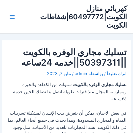
خطي
كهربائي منازل
لى
الكويت|60497772|شفاطات
لمحتوى
Main
الكويت
Menu
تسليك مجاري الوفره بالكويت
||50397311||خدمه 24ساعه
اترك تعليقاً
/ بواسطة
admin
/
مايو 7, 2023
تسليك مجاري الوفره بالكويت
سنوات من الكفاءه والخبره
وممارسة المجال منذ فترات طويله اتصل بنا نصلك الحين خدمه
٢٤ساعه
في بعض الأحيان، يمكن أن يتعرض بيت الإنسان لمشكلة تسريبات
المياه والمجاري المسدودة، وهذا يحدث في جميع أنحاء العالم، بما
في ذلك الكويت. تسد المجاريات للعديد من الأسباب، مثل وجود