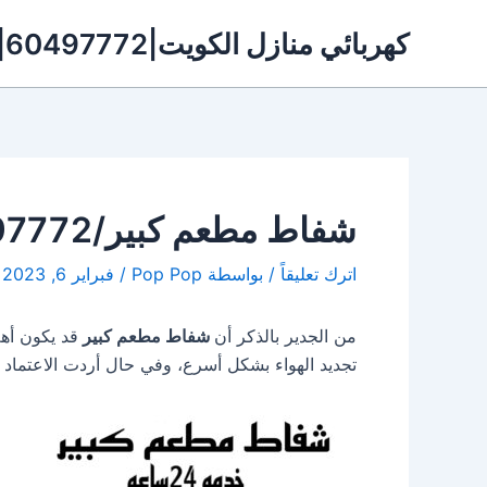
خطي
كهربائي منازل الكويت|60497772|شفاطات الكويت
لى
لمحتوى
شفاط مطعم كبير/60497772/شفاط مطبخ مطعم بالكويت
اترك تعليقاً
/ بواسطة
Pop Pop
/
فبراير 6, 2023
من الجدير بالذكر أن
شفاط مطعم كبير
قد يكون أه
تجديد الهواء بشكل أسرع، وفي حال أردت الاعتماد