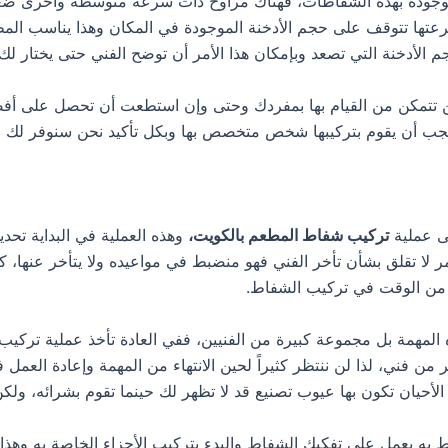
الموجودة بهذه الشفاطات، فهناك مراوح ذات سرعة متوسطة وأخرى ضعي
سرعتها تتوقف على حجم الأدخنة الموجودة في المكان وهذا يناسب الم
 الأدخنة التي تصعد وبإمكان هذا الأمر أن توضح الفني حتى يختار ل
ن تتمكن من القيام بها بمفردك وحتى وإن استطعت أن تحصل على أف
جب أن يقوم بتركيبها شخص متخصص بها وبكل تأكيد نحن سنوفر لك ما
لى عملية
تركيب شفاط المطعم بالكويت،
وهذه العملية في البداية تح
ا تقلق بشأن تأخر الفني فهو منضبط في مواعيده ولا يتأخر عنها، كما 
ير من الوقت في تركيب الشفاط.
ذه المهمة بل مجموعة كبيرة من الفنيين، ففي العادة تأخذ عملية تر
من فني، لذا لن ننتظر كثيراً لحين الانتهاء من المهمة وإعادة العمل
ن تكون بها عيوب تصنيع قد لا تظهر لك حينما تقوم بشرائه، ولكن ب
 به يعمل على تفكيك الشفاط والبدء بتركيب الأجزاء الخاصة به وهذا