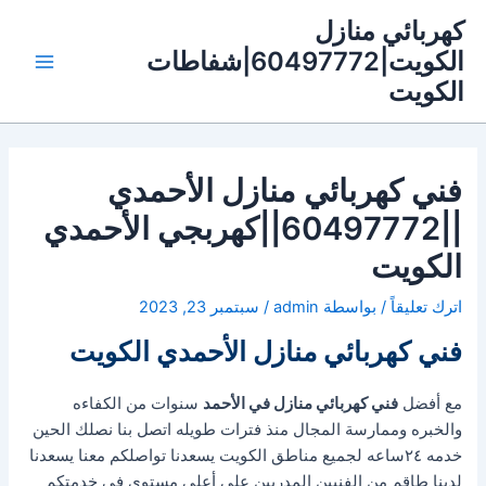
خطي
كهربائي منازل
لى
الكويت|60497772|شفاطات
لمحتوى
Main
الكويت
Menu
فني كهربائي منازل الأحمدي
||60497772||كهربجي الأحمدي
الكويت
اترك تعليقاً
/ بواسطة
admin
/
سبتمبر 23, 2023
فني كهربائي منازل الأحمدي الكويت
مع أفضل
فني كهربائي منازل في الأحمد
سنوات من الكفاءه
والخبره وممارسة المجال منذ فترات طويله اتصل بنا نصلك الحين
خدمه ٢٤ساعه لجميع مناطق الكويت يسعدنا تواصلكم معنا يسعدنا
لدينا طاقم من الفنيين المدربين على أعلى مستوي في خدمتكم