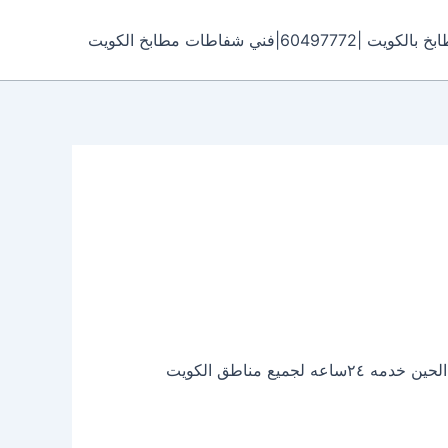
6049|فني شفاطات مطابخ الكويت
سنوات من الكفاءه والخبره وممارسة المجال منذ فترات طويله اتصل بنا نصلك الحين خدمه ٢٤ساعه لجميع مناطق الكويت