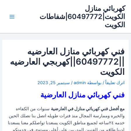
خطي
كهربائي منازل
لى
الكويت|60497772|شفاطات
لمحتوى
Main
الكويت
Menu
فني كهربائي منازل العارضيه
||60497772||كهربجي العارضيه
الكويت
اترك تعليقاً
/ بواسطة
admin
/
سبتمبر 25, 2023
فني كهربائي منازل العارضية
مع أفضل فني كهربائي منازل في العارضية
سنوات من الكفاءه
والخبره وممارسة المجال منذ فترات طويله اتصل بنا نصلك الحين
خدمه ٢٤ساعه لجميع مناطق الكويت يسعدنا تواصلكم معنا يسعدنا
لدينا طاقم من الفنيين المدربين على أعلى مستوي في خدمتكم