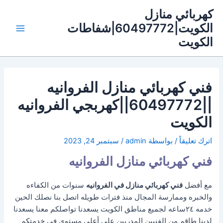
خطي
كهربائي منازل
لى
الكويت|60497772|شفاطات
لمحتوى
Main
الكويت
Menu
فني كهربائي منازل الفروانيه
||60497772||كهربجي الفروانيه
الكويت
اترك تعليقاً
/ بواسطة
admin
/
سبتمبر 24, 2023
فني
كهربائي منازل الفروانيه
مع أفضل
فني كهربائي منازل في الفروانيه
سنوات من الكفاءه
والخبره وممارسة المجال منذ فترات طويله اتصل بنا نصلك الحين
خدمه ٢٤ساعه لجميع مناطق الكويت يسعدنا تواصلكم معنا يسعدنا
لدينا طاقم من الفنيين المدربين على أعلى مستوي في خدمتكم