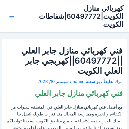
خطي
كهربائي منازل
لى
الكويت|60497772|شفاطات
لمحتوى
Main
الكويت
Menu
فني كهربائي منازل جابر العلي
||60497772||كهربجي جابر
العلي الكويت
اترك تعليقاً
/ بواسطة
admin
/
سبتمبر 10, 2023
فني كهربائي منازل جابر العلي
مع أفضل
فني كهربائي منازل جابر العلي
في المنطقه سنوات من
الكفاءه والخبره وممارسة المجال منذ فترات طويله اتصل بنا
نصلك الحين خدمه ٢٤ساعه لجميع مناطق الكويت يسعدنا تواصلكم
معنا يسعدنا لدينا طاقم من الفنيين المدربين على أعلى مستوي