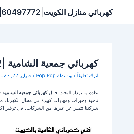
خطي
كهربائي منازل الكويت|60497772|شفاطات الكويت
لى
لمحتوى
كهربائي جمعية الشامية |60497772|فني كهربائي الشامية الكويت
اترك تعليقاً
/ بواسطة
Pop Pop
/
فبراير 22, 2023
عادة ما يزداد البحث حول
كهربائي جمعية الشامية
ح
ناحية وخبرات ومهارات كبيرة في مجال الكهرباء من
شركتنا تتميز عن غيرها من الشركات، في توفير أ