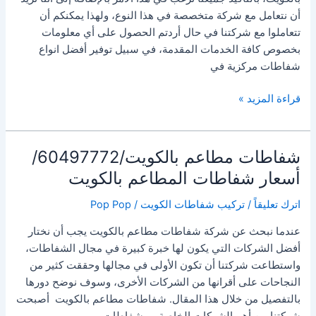
أن نتعامل مع شركة متخصصة في هذا النوع، ‏ولهذا يمكنكم أن
تتعاملوا مع شركتنا في حال أردتم الحصول على أي معلومات
بخصوص كافة الخدمات المقدمة، في سبيل توفير أفضل انواع
شفاطات مركزية في
تركيب
قراءة المزيد »
شفاط
مركزي
بالكويت/60497772/
شفاطات مطاعم بالكويت/60497772/
تصليح
أسعار شفاطات المطاعم بالكويت
الشفاط
المركزي
اترك تعليقاً
/
تركيب شفاطات الكويت
/
Pop Pop
بالكويت
عندما نبحث عن شركة شفاطات مطاعم بالكويت يجب أن نختار
أفضل الشركات التي يكون لها خبرة كبيرة في مجال الشفاطات،
واستطاعت شركتنا أن تكون الأولى في مجالها وحققت كثير من
النجاحات على أقرانها من الشركات الأخرى، وسوف نوضح دورها
بالتفصيل من خلال هذا المقال. شفاطات مطاعم بالكويت أصبحت
شركتنا من أهم الشركات الخاصة ب شفاطات