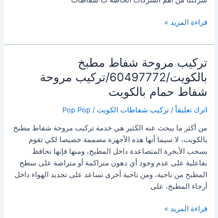
شفاطات
قراءة المزيد »
مطاعم
بالكويت/60497772/
أسعار
تركيب مروحة شفاط مطبخ
شفاطات
بالكويت/60497772/تركيب مروحة
المطاعم
شفاط حمام بالكويت
بالكويت
اترك تعليقاً
/
تركيب شفاطات الكويت
/
Pop Pop
من أكثر ما يبحث عنه الكثير هي خدمة تركيب مروحة شفاط مطبخ
بالكويت، ‏لا سيما أنها هذه الأجهزة مصممة خصيصا لكي تقوم
بسحب الأبخرة المتصاعدة داخل المطبخ، ومنها فإنها تحافظ
بفاعلية على عدم وجود أي دهون متراكمة أو متراصة على سطح
المطبخ من ناحية، ومن ناحية أخرى تساعد على تجديد الهواء داخل
أرجاء المطبخ، على
تركيب
قراءة المزيد »