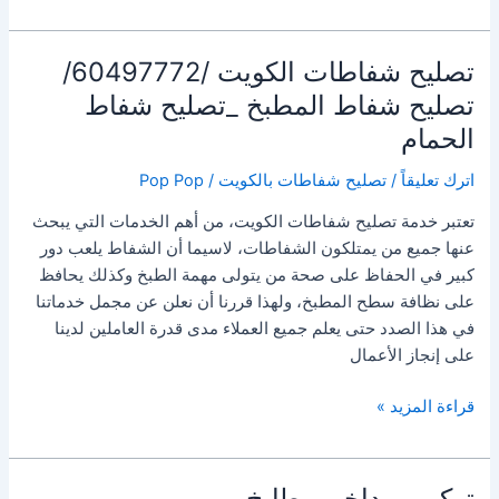
مروحة
شفاط
مطبخ
تصليح شفاطات الكويت /60497772/
بالكويت/60497772/
تصليح شفاط المطبخ _تصليح شفاط
تركيب
الحمام
مروحة
شفاط
اترك تعليقاً
/
تصليح شفاطات بالكويت
/
Pop Pop
حمام
بالكويت
تعتبر خدمة تصليح شفاطات الكويت، من أهم الخدمات التي يبحث
عنها جميع من يمتلكون الشفاطات، لاسيما أن الشفاط يلعب دور
كبير في الحفاظ على صحة من يتولى مهمة الطبخ وكذلك يحافظ
على نظافة سطح المطبخ، ولهذا قررنا أن نعلن عن مجمل خدماتنا
في هذا الصدد حتى يعلم جميع العملاء مدى قدرة العاملين لدينا
على إنجاز الأعمال
تصليح
قراءة المزيد »
شفاطات
الكويت
/60497772/
تركيب مداخن مطابخ