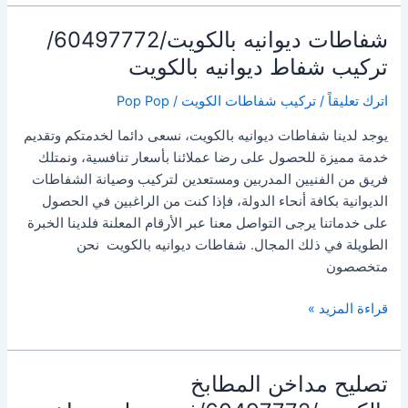
الكهرباء
بالكويت
شفاطات ديوانيه بالكويت/60497772/
/60497772/
تركيب شفاط ديوانيه بالكويت
فني
تصليح
اترك تعليقاً
/
تركيب شفاطات الكويت
/
Pop Pop
بلاكات
يوجد لدينا شفاطات ديوانيه بالكويت، نسعى دائما لخدمتكم وتقديم
كهربائيه
خدمة مميزة للحصول على رضا عملائنا بأسعار تنافسية، ونمتلك
بالكويت
فريق من الفنيين المدربين ومستعدين لتركيب وصيانة الشفاطات
الديوانية بكافة أنحاء الدولة، فإذا كنت من الراغبين في الحصول
على خدماتنا يرجى التواصل معنا عبر الأرقام المعلنة فلدينا الخبرة
الطويلة في ذلك المجال. شفاطات ديوانيه بالكويت نحن
متخصصون
شفاطات
قراءة المزيد »
ديوانيه
بالكويت/60497772/
تركيب
تصليح مداخن المطابخ
شفاط