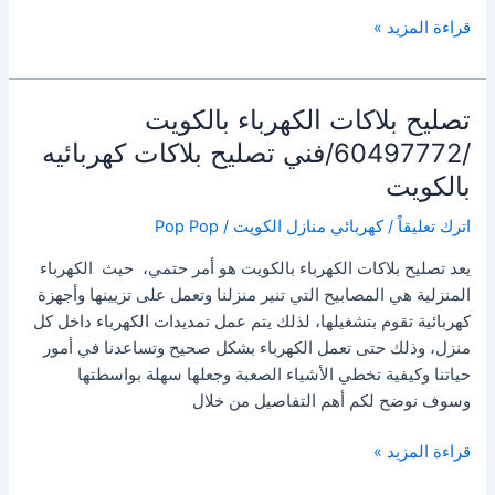
فني
قراءة المزيد »
ادوات
كهربائيه
بالكويت/60497772/
تصليح بلاكات الكهرباء بالكويت
معلم
/60497772/فني تصليح بلاكات كهربائيه
ادوات
بالكويت
كهربائيه
بالكويت
اترك تعليقاً
/
كهربائي منازل الكويت
/
Pop Pop
يعد تصليح بلاكات الكهرباء بالكويت هو أمر حتمي، حيث الكهرباء
المنزلية هي المصابيح التي تنير منزلنا وتعمل على تزيينها وأجهزة
كهربائية تقوم بتشغيلها، لذلك يتم عمل تمديدات الكهرباء داخل كل
منزل، وذلك حتى تعمل الكهرباء بشكل صحيح وتساعدنا في أمور
حياتنا وكيفية تخطي الأشياء الصعبة وجعلها سهلة بواسطتها
وسوف نوضح لكم أهم التفاصيل من خلال
تصليح
قراءة المزيد »
بلاكات