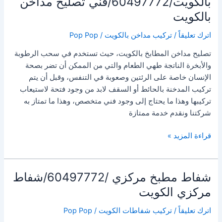
بالكويت/60497772/فني تصليح مداخن
ديوانيه
بالكويت
بالكويت
اترك تعليقاً
/
تركيب مداخن بالكويت
/
Pop Pop
تصليح مداخن المطابخ بالكويت، حيث تستخدم في سحب الرطوبة
والأبخرة الناتجة طهي الطعام والتي من الممكن أن تضر بصحة
الإنسان خاصة على الرئتين وصعوبة في التنفس، وقبل أن يتم
تركيب المدخنة بالحائط أو السقف لابد من وجود فتحة لاستيعاب
تركيبها وهذا ما يحتاج إلى وجود فني متخصص، وهذا ما تمتاز به
شركتنا ونقدم خدمة ممتازة
تصليح
قراءة المزيد »
مداخن
المطابخ
بالكويت/60497772/
شفاط مطبخ مركزي /60497772/شفاط
فني
مركزي الكويت
تصليح
مداخن
اترك تعليقاً
/
تركيب شفاطات الكويت
/
Pop Pop
بالكويت