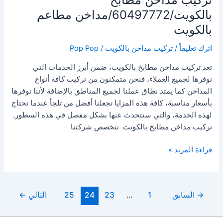
تصليح
بالكويت/60497772/مداخن مطاعم
شفاط
بالكويت
المطبخ
_تصليح
اترك تعليقاً
/
تركيب مداخن بالكويت
/
Pop Pop
شفاط
الحمام
تعد تركيب مداخن مطابخ بالكويت، ضمن أبرز الخدمات التي
نوفرها لجميع العملاء، فنحن متمكنون من تركيب كافة أنواع
المداخن كما يمتد نطاق عملنا لجميع المناطق بالإضافة لأننا نوفرها
بأسعار مناسبة، كافة هذه المزايا تجعلنا أفضل من تلجأ عندما تحتاج
لهذه الخدمة، والتي سنتحدث عنها بشكل مفصل في هذه السطور.
تركيب مداخن مطابخ بالكويت تتخصص شركتنا
تركيب
قراءة المزيد »
مداخن
مطابخ
بالكويت/60497772/
Post
→
السابق
1
…
23
24
25
التالي
←
مداخن
pagination
مطاعم
بالكويت