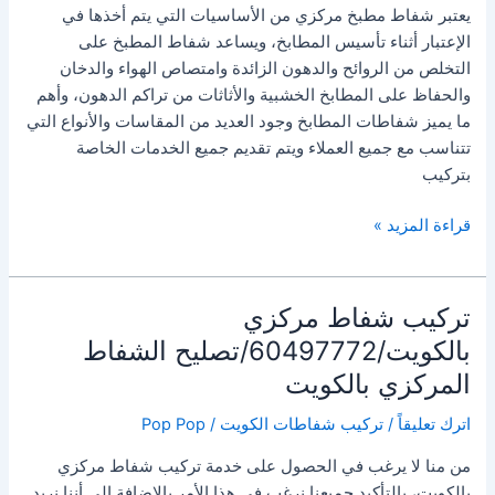
يعتبر شفاط مطبخ مركزي من الأساسيات التي يتم أخذها في
الإعتبار أثناء تأسيس المطابخ، ويساعد شفاط المطبخ على
التخلص من الروائح والدهون الزائدة وامتصاص الهواء والدخان
والحفاظ على المطابخ الخشبية والأثاثات من تراكم الدهون، وأهم
ما يميز شفاطات المطابخ وجود العديد من المقاسات والأنواع التي
تتناسب مع جميع العملاء ويتم تقديم جميع الخدمات الخاصة
بتركيب
شفاط
قراءة المزيد »
مطبخ
مركزي
/60497772/
تركيب شفاط مركزي
شفاط
بالكويت/60497772/تصليح الشفاط
مركزي
المركزي بالكويت
الكويت
اترك تعليقاً
/
تركيب شفاطات الكويت
/
Pop Pop
من منا لا يرغب في الحصول على خدمة تركيب شفاط مركزي
بالكويت، بالتأكيد جميعنا نرغب في هذا الأمر بالإضافة إلى أننا نريد